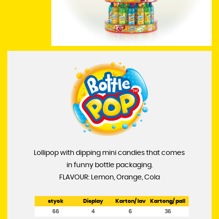
Lollipop with dipping mini candies that comes
in funny bottle packaging.
FLAVOUR: Lemon, Orange, Cola
styck
Display
Karton/ lav
Kartong/ pall
66
4
6
36