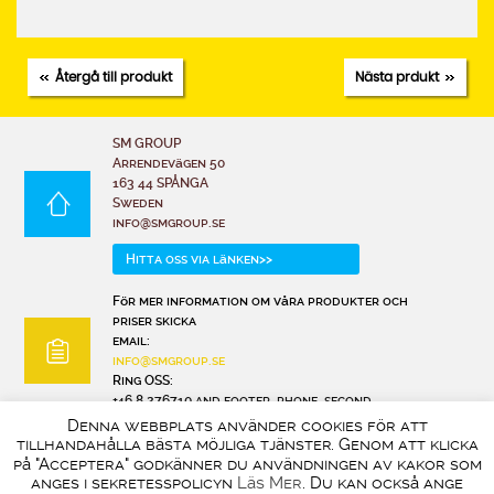
Återgå till produkt
Nästa prdukt
SM GROUP
Arrendevägen 50
163 44 SPÅNGA
Sweden
info@smgroup.se
Hitta oss via länken>>
För mer information om våra produkter och
priser skicka
email:
info@smgroup.se
Ring OSS:
+46 8 276710 and footer_phone_second
Denna webbplats använder cookies för att
tillhandahålla bästa möjliga tjänster. Genom att klicka
på "Acceptera" godkänner du användningen av kakor som
anges i sekretesspolicyn
Läs Mer
. Du kan också ange