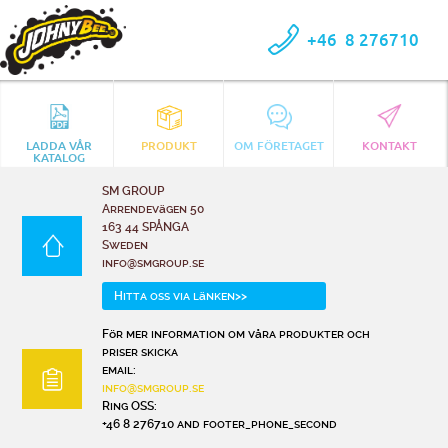
+46
8 276710
LADDA VÅR
PRODUKT
OM FÖRETAGET
KONTAKT
KATALOG
SM GROUP
Arrendevägen 50
163 44 SPÅNGA
Sweden
info@smgroup.se
Hitta oss via länken>>
För mer information om våra produkter och
priser skicka
email:
info@smgroup.se
Ring OSS:
+46 8 276710 and footer_phone_second