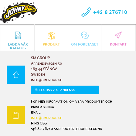
+46
8 276710
LADDA VÅR
PRODUKT
OM FÖRETAGET
KONTAKT
KATALOG
SM GROUP
Arrendevägen 50
163 44 SPÅNGA
Sweden
info@smgroup.se
Hitta oss via länken>>
För mer information om våra produkter och
priser skicka
email:
info@smgroup.se
Ring OSS:
+46 8 276710 and footer_phone_second