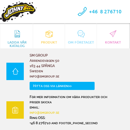
+46
8 276710
LADDA VÅR
PRODUKT
OM FÖRETAGET
KONTAKT
KATALOG
SM GROUP
Arrendevägen 50
163 44 SPÅNGA
Sweden
info@smgroup.se
Hitta oss via länken>>
För mer information om våra produkter och
priser skicka
email:
info@smgroup.se
Ring OSS:
+46 8 276710 and footer_phone_second